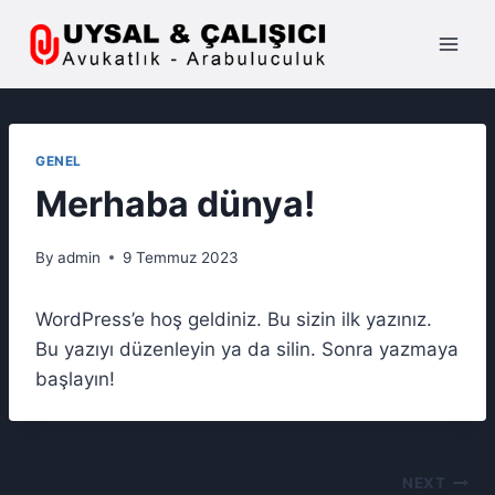
Skip
to
content
GENEL
Merhaba dünya!
By
admin
9 Temmuz 2023
WordPress’e hoş geldiniz. Bu sizin ilk yazınız.
Bu yazıyı düzenleyin ya da silin. Sonra yazmaya
başlayın!
Yazı
NEXT