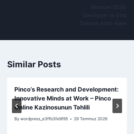
Mostbet 2026:
gezinmesi
Qeydiyyat və Giriş
Təlimatı Adım Adım
Similar Posts
Pinco’s Research and Development:
Innovative Minds at Work – Pinco
Online Kazinosunun Təhlili
By
wordpress_e3ffb3fe9f95
29 Temmuz 2026