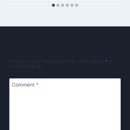
Bir yanıt yazın
E-posta adresiniz yayınlanmayacak.
Gerekli alanlar
*
ile
işaretlenmişlerdir
Comment
*